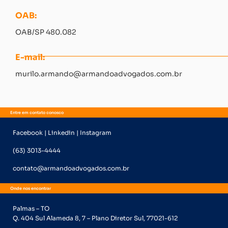
OAB:
OAB/SP 480.082
E-mail:
murilo.armando@armandoadvogados.com.br
Entre em contato conosco
Facebook | Linkedin | Instagram
(63) 3013-4444
contato@armandoadvogados.com.br
Onde nos encontrar
Palmas – TO
Q. 404 Sul Alameda 8, 7 – Plano Diretor Sul, 77021-612