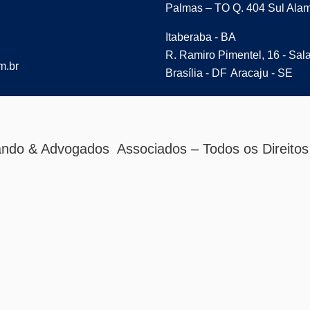
Palmas – TO Q. 404 Sul Alam
Itaberaba - BA
R. Ramiro Pimentel, 16 - Sal
m.br
Brasília - DF
Aracaju - SE
ndo & Advogados Associados – Todos os Direitos