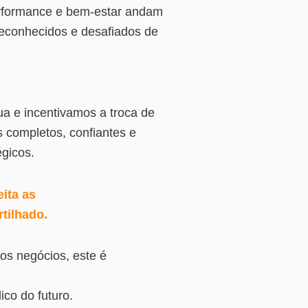
erformance e bem-estar andam
econhecidos e desafiados de
ua e incentivamos a troca de
s completos, confiantes e
gicos.
eita as
tilhado.
os negócios, este é
co do futuro.