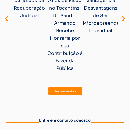
Jurídicos da
Anos de Fisco
Vantagens e
de
Recuperação
no Tocantins:
Desvantagens
c
Judicial
Dr. Sandro
de Ser
so
Armando
Microepreendedor
elab
Recebe
Individual
aco
Honraria por
nec
sua
do
Contribuição à
Fazenda
Pública
Conheça nosso blog
Entre em contato conosco